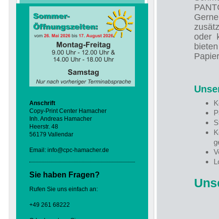
PANT
Gerne
zusätz
oder k
biete
Papier
Unser
K
Anschrift
Copy-Print Center Hamacher
P
Inh. Andreas Hamacher
S
Heerstr. 48
K
56179 Vallendar
g
Email: info@cpc-hamacher.de
V
L
Sie haben Fragen?
Unse
Rufen Sie uns einfach an:
+49 261 68222