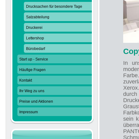
Drucksachen für besondere Tage
Satzabteilung
Druckerei
Lettershop
Bürobedarf
Cop
Start up - Service
In un
moder
Häufige Fragen
Farbe
Kontakt
zuverl
Xerox
Ihr Weg zu uns
durc
Druck
Preise und Aktionen
Graust
Farbk
Impressum
sein k
überr
PANT
Schm