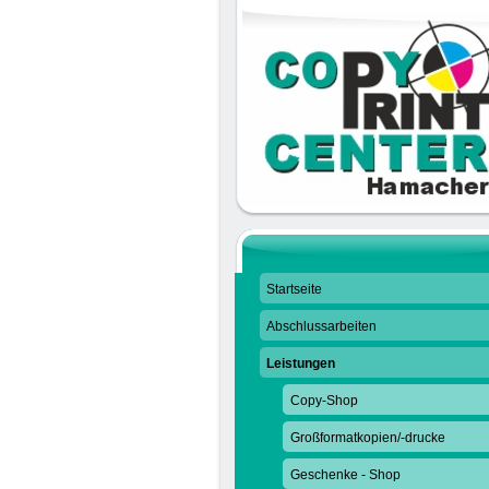
Startseite
Abschlussarbeiten
Leistungen
Copy-Shop
Großformatkopien/-drucke
Geschenke - Shop