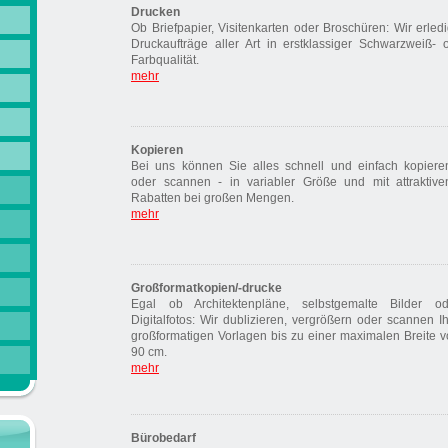
Drucken
Ob Briefpapier, Visitenkarten oder Broschüren: Wir erled
Druckaufträge aller Art in erstklassiger Schwarzweiß- 
Farbqualität.
mehr
Kopieren
Bei uns können Sie alles schnell und einfach kopiere
oder scannen - in variabler Größe und mit attraktive
Rabatten bei großen Mengen.
mehr
Großformatkopien/-drucke
Egal ob Architektenpläne, selbstgemalte Bilder od
Digitalfotos: Wir dublizieren, vergrößern oder scannen I
großformatigen Vorlagen bis zu einer maximalen Breite 
90 cm.
mehr
Bürobedarf