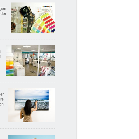
igen
oder
n
n
er
hre
von